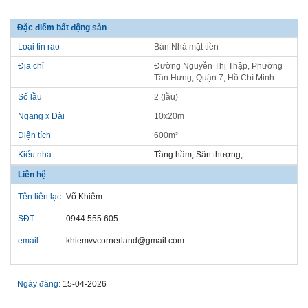
Đặc điểm bất động sản
Loại tin rao
Bán Nhà mặt tiền
Địa chỉ
Đường Nguyễn Thị Thập, Phường
Tân Hưng, Quận 7, Hồ Chí Minh
Số lầu
2 (lầu)
Ngang x Dài
10x20m
Diện tích
600m²
Kiểu nhà
Tầng hầm,
Sân thượng,
Liên hệ
Tên liên lạc:
Võ Khiêm
SĐT:
0944.555.605
email:
khiemvvcornerland@gmail.com
Ngày đăng:
15-04-2026