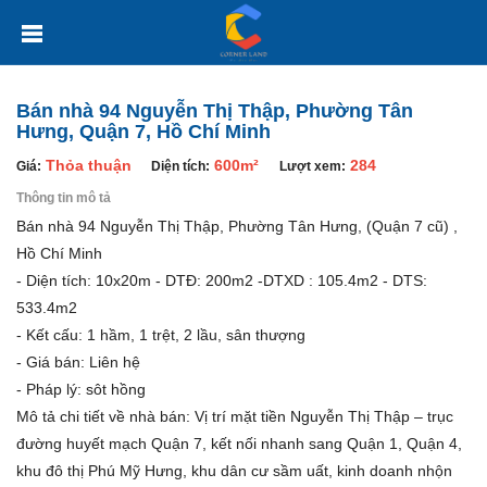
Bán nhà 94 Nguyễn Thị Thập, Phường Tân
Hưng, Quận 7, Hồ Chí Minh
Thỏa thuận
600m²
284
Giá:
Diện tích:
Lượt xem:
Thông tin mô tả
Bán nhà 94 Nguyễn Thị Thập, Phường Tân Hưng, (Quận 7 cũ) ,
Hồ Chí Minh
- Diện tích: 10x20m - DTĐ: 200m2 -DTXD : 105.4m2 - DTS:
533.4m2
- Kết cấu: 1 hầm, 1 trệt, 2 lầu, sân thượng
- Giá bán: Liên hệ
- Pháp lý: sôt hồng
Mô tả chi tiết về nhà bán: Vị trí mặt tiền Nguyễn Thị Thập – trục
đường huyết mạch Quận 7, kết nối nhanh sang Quận 1, Quận 4,
khu đô thị Phú Mỹ Hưng, khu dân cư sầm uất, kinh doanh nhộn