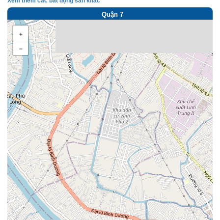
Xem thêm các bất động sản khác
Quận 7
+
−