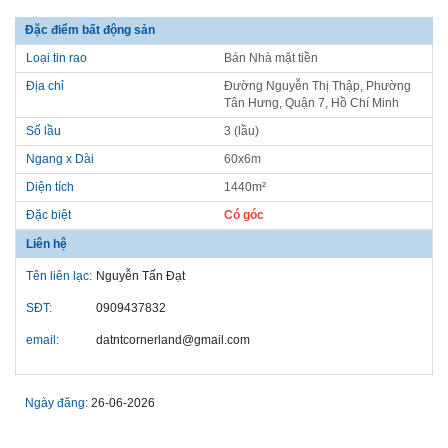
Đặc điểm bất động sản
Loại tin rao
Bán Nhà mặt tiền
Địa chỉ
Đường Nguyễn Thị Thập, Phường
Tân Hưng, Quận 7, Hồ Chí Minh
Số lầu
3 (lầu)
Ngang x Dài
60x6m
Diện tích
1440m²
Đặc biệt
Có góc
Liên hệ
Tên liên lạc:
Nguyễn Tấn Đạt
SĐT:
0909437832
email:
datntcornerland@gmail.com
Ngày đăng:
26-06-2026