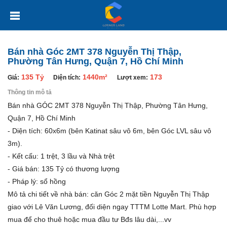
Bán nhà Góc 2MT 378 Nguyễn Thị Thập,
Phường Tân Hưng, Quận 7, Hồ Chí Minh
135 Tỷ
1440m²
173
Giá:
Diện tích:
Lượt xem:
Thông tin mô tả
Bán nhà GÓC 2MT 378 Nguyễn Thị Thập, Phường Tân Hưng,
Quận 7, Hồ Chí Minh
- Diện tích: 60x6m (bên Katinat sâu vô 6m, bên Góc LVL sâu vô
3m).
- Kết cấu: 1 trệt, 3 lầu và Nhà trệt
- Giá bán: 135 Tỷ có thương lượng
- Pháp lý: sổ hồng
Mô tả chi tiết về nhà bán: căn Góc 2 mặt tiền Nguyễn Thị Thập
giao với Lê Văn Lương, đối diện ngay TTTM Lotte Mart. Phù hợp
mua để cho thuê hoặc mua đầu tư Bđs lâu dài,...vv