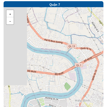
Quận 7
+
−