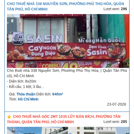
Mô tả chi tiết về nhà cho thuê: Diện tích lớn, ngang rộng hiếm, không gian
CHO THUÊ NHÀ 338 NGUYỄN SƠN, PHƯỜNG PHÚ THỌ HÒA, QUẬN
sử dụng thoải mái. Khu dân cư đông đúc, tuyến đường kinh doanh ổn
Lượt xem:
296
TÂN PHÚ, HỒ CHÍ MINH
định. Phù hợp: showroom, trung tâm đào tạo, spa, văn phòng, kho kết hợp
kinh doanh...
Liên hệ:
Công ty Bất Động Sản Nhà phố Corner Land
Nhân viên: Support
Phone: 0931859731
Email: hotro1.cornerland@gmail.com
Cho thuê nhà 338 Nguyễn Sơn, Phường Phú Thọ Hòa, ( Quận Tân Phú
cũ), Hồ Chí Minh
- Diện tích: 8x20m
- Kết cấu: 1 trệt, 3 lầu
- Giá cho thuê: Liên hệ
Giá:
Thỏa thuận
Diện tích:
640m²
- Thời hạn cho thuê: dài hạn
Tỉnh:
Hồ Chí Minh
- Điều kiện thuê linh hoạt
23-07-2026
- Thời gian nhận nhà: thỏa thuận
Mô tả chi tiết về nhà cho thuê: Khu vực đông dân cư, tuyến đường sầm
CHO THUÊ NHÀ GÓC 2MT 1035 LŨY BÁN BÍCH, PHƯỜNG TÂN
uất, giao thông thuận tiện . Phù hợp: mở văn phòng, spa, showroom, trung
Lượt xem:
285
THÀNH, QUẬN TÂN PHÚ, HỒ CHÍ MINH
tâm đào tạo, kinh doanh đa ngành