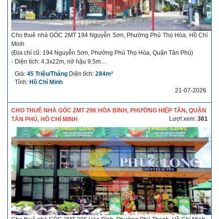
Cho thuê nhà GÓC 2MT 194 Nguyễn Sơn, Phường Phú Thọ Hòa, Hồ Chí
Minh
(Địa chỉ cũ: 194 Nguyễn Sơn, Phường Phú Thọ Hòa, Quận Tân Phú)
- Diện tích: 4.3x22m, nở hậu 9.5m
- Kết cấu: 1 trệt, 2 lầu + 1 nhà cấp 4
Giá:
45 Triệu/Tháng
Diện tích:
284m²
- Giá cho thuê: liên hệ
Tỉnh:
Hồ Chí Minh
- Thời hạn cho thuê: dài hạn
21-07-2026
- Điều kiện thuê linh hoạt
- Thời gian nhận nhà: sau khi ký HĐ
CHO THUÊ NHÀ GÓC 2MT 296 HÒA BÌNH, PHƯỜNG HIỆP TÂN, QUẬN
Mô tả chi tiết về nhà cho thuê: nhà góc 2MT Nguyễn Sơn - Đỗ Đức Dục,
Lượt xem:
361
TÂN PHÚ, HỒ CHÍ MINH
xung quanh tập trung nhiều chuỗi thương hiệu lớn. Thích họp làm cafe,
nhà thuốc, cửa hàng điện thoại, văn phòng, spa,...
Liên hệ:
Công ty Bất Động Sản Nhà phố Corner Land
Nhân viên: Support
Phone: 0944555605
Email: hotro.cornerland@gmail.com