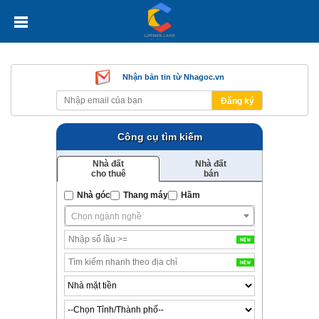
Nhận bản tin từ Nhagoc.vn
Đăng ký
Công cụ tìm kiếm
Nhà đất
Nhà đất
cho thuê
bán
Nhà góc
Thang máy
Hầm
Chọn ngành nghề