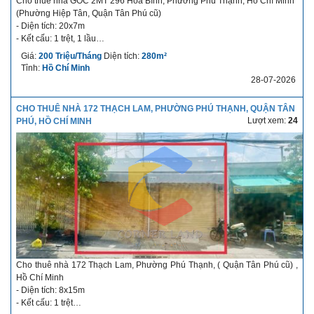
Cho thuê nhà GÓC 2MT 296 Hòa Bình, Phường Phú Thạnh, Hồ Chí Minh
(Phường Hiệp Tân, Quận Tân Phú cũ)
- Diện tích: 20x7m
- Kết cấu: 1 trệt, 1 lầu
- Giá cho thuê: 200 triệu/tháng
Giá:
200 Triệu/Tháng
Diện tích:
280m²
- Thời hạn cho thuê: Dài hạn
Tỉnh:
Hồ Chí Minh
- Điều kiện thuê linh hoạt
28-07-2026
- Nhận nhà ngay
Mô tả chi tiết về nhà cho thuê: Nhà đối diện chung cư Richstar, dân cư
CHO THUÊ NHÀ 172 THẠCH LAM, PHƯỜNG PHÚ THẠNH, QUẬN TÂN
đông đúc. Thích hợp làm cafe, nhà hàng, showroom,...
Lượt xem:
24
PHÚ, HỒ CHÍ MINH
Cho thuê nhà 172 Thạch Lam, Phường Phú Thạnh, ( Quận Tân Phú cũ) ,
Hồ Chí Minh
- Diện tích: 8x15m
- Kết cấu: 1 trệt