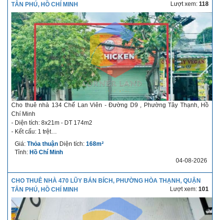
Lượt xem:
118
TÂN PHÚ, HỒ CHÍ MINH
đông đúc, căn góc 2MT phù hợp làm cafe, trà sửa, siêu thị tiện lợi, nhà
thuốc,...
Liên hệ:
Công ty Bất Động Sản Nhà phố Corner Land
Nhân viên: Lê Thanh Duy
Phone: 0941425959
Email: thanhduycornerland@gmail.com
Cho thuê nhà 134 Chế Lan Viên - Đường D9 , Phường Tây Thạnh, Hồ
Chí Minh
- Diện tích: 8x21m - DT 174m2
- Kết cấu: 1 trệt
- Giá cho thuê: liên hệ
Giá:
Thỏa thuận
Diện tích:
168m²
- Thời hạn cho thuê:
Tỉnh:
Hồ Chí Minh
04-08-2026
CHO THUÊ NHÀ 470 LŨY BÁN BÍCH, PHƯỜNG HÒA THẠNH, QUẬN
Lượt xem:
101
TÂN PHÚ, HỒ CHÍ MINH
- Thời gian nhận nhà: nhận ngay
Mô tả chi tiết về nhà cho thuê: vị trí đẹp ngay ngã tư Chế Lan Viên và
đường D9, xung quanh có nhiều trường học, khu vực giao thông sầm uất,