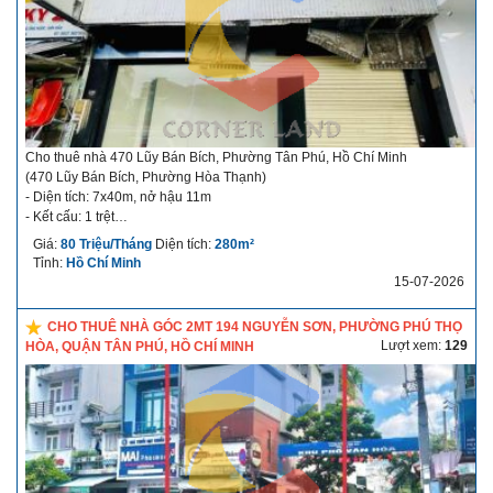
phù hợp các chuỗi thương hiệu làm nhà hàng, cà phê,...
https://maps.app.goo.gl/TBT7DiEJ8USXzeuH6
Liên hệ:
Công ty Bất Động Sản Nhà phố Corner Land
PHAN TRUNG HIẾU
Phone: 0988959797
Email: trunghieuphan88@gmail.com
Cho thuê nhà 470 Lũy Bán Bích, Phường Tân Phú, Hồ Chí Minh
(470 Lũy Bán Bích, Phường Hòa Thạnh)
- Diện tích: 7x40m, nở hậu 11m
- Kết cấu: 1 trệt
- Giá cho thuê: 80 triệu/tháng
Giá:
80 Triệu/Tháng
Diện tích:
280m²
- Thời hạn cho thuê: dài hạn
Tỉnh:
Hồ Chí Minh
- Điều kiện thuê linh hoạt
15-07-2026
- Thời gian nhận nhà: nhận ngay
Mô tả chi tiết về nhà cho thuê: Nằm trên trục
sầm uất, khu
CHO THUÊ NHÀ GÓC 2MT 194 NGUYỄN SƠN, PHƯỜNG PHÚ THỌ
vực tập trung nhiều thương hiệu, ngân hàng, cửa hàng thời trang và chuỗi
Lượt xem:
129
HÒA, QUẬN TÂN PHÚ, HỒ CHÍ MINH
F&B.
Showroom, siêu thị mini, cửa hàng nội thất,
điện máy, thời trang, nhà thuốc, ngân hàng, phòng khám, trung tâm anh
ngữ, gym, nhà hàng,cửa hàng tiện lợi....