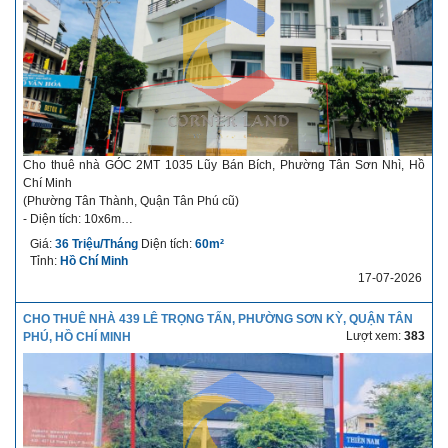
Cho thuê nhà GÓC 2MT 1035 Lũy Bán Bích, Phường Tân Sơn Nhì, Hồ
Chí Minh
(Phường Tân Thành, Quận Tân Phú cũ)
- Diện tích: 10x6m
- Kết cấu: 1 trệt
Giá:
36 Triệu/Tháng
Diện tích:
60m²
- Giá cho thuê: 36 triệu/tháng
Tỉnh:
Hồ Chí Minh
- Thời hạn cho thuê: Dài hạn
17-07-2026
- Điều kiện thuê linh hoạt
- Thời gian nhận nhà: nhận ngay
CHO THUÊ NHÀ 439 LÊ TRỌNG TẤN, PHƯỜNG SƠN KỲ, QUẬN TÂN
Mô tả chi tiết về nhà cho thuê: Mặt bằng góc 2MT Luỹ Bán Bích & Dân
Lượt xem:
383
PHÚ, HỒ CHÍ MINH
Tộc. Thích hợp làm cafe, nhà thuốc, showroom,...
Liên hệ:
Công ty Bất Động Sản Nhà phố Corner Land
Nhân viên: Support