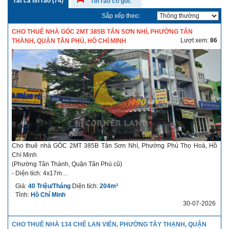
Tất cả tin rao
(74)
Tin rao có góc
Sắp xếp theo:
CHO THUÊ NHÀ GÓC 2MT 385B TÂN SƠN NHÌ, PHƯỜNG TÂN
Lượt xem:
86
THÀNH, QUẬN TÂN PHÚ, HỒ CHÍ MINH
Cho thuê nhà GÓC 2MT 385B Tân Sơn Nhì, Phường Phú Thọ Hoà, Hồ
Chí Minh
(Phường Tân Thành, Quận Tân Phú cũ)
- Diện tích: 4x17m
- Kết cấu: 1 trệt, 2 lầu, sân thượng
Giá:
40 Triệu/Tháng
Diện tích:
204m²
- Giá cho thuê: 40 triệu/tháng
Tỉnh:
Hồ Chí Minh
- Thời hạn cho thuê: Dài hạn
30-07-2026
- Điều kiện thuê linh hoạt
- Thời gian nhận nhà: T8-2026
CHO THUÊ NHÀ 134 CHẾ LAN VIÊN, PHƯỜNG TÂY THẠNH, QUẬN
Mô tả chi tiết về nhà cho thuê: Nhà gần ngay ngã ba Độc Lập, khu dân cư