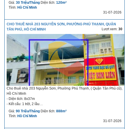
- Giá cho thuê: 30 triệu/tháng
Giá:
30 Triệu/Tháng
Diện tích:
120m²
- Thời hạn cho thuê: dài hạn
Tỉnh:
Hồ Chí Minh
- Điều kiện thuê linh hoạt
31-07-2026
- Thời gian nhận nhà: nhận ngay
Mô tả chi tiết về nhà cho thuê: Mặt tiền rộng, vị trí đẹp, khu dân cư đông
CHO THUÊ NHÀ 203 NGUYỄN SƠN, PHƯỜNG PHÚ THẠNH, QUẬN
đúc, phù hợp showroom, café, cửa hàng, văn phòng hoặc kinh doanh
Lượt xem:
30
TÂN PHÚ, HỒ CHÍ MINH
nhiều ngành nghề. Đường thông thoáng, thuận tiện di chuyển và nhận
diện thương hiệu tốt. ( không hàng ăn)
Cho thuê nhà 203 Nguyễn Sơn, Phường Phú Thạnh, ( Quận Tân Phú cũ),
Hồ Chí Minh
- Diện tích: 8x37m
- Kết cấu: 1 trệt, 2 lầu
- Giá cho thuê: 90 triệu/tháng
Giá:
90 Triệu/Tháng
Diện tích:
888m²
- Thời hạn cho thuê: dài hạn
Tỉnh:
Hồ Chí Minh
- Điều kiện thuê linh hoạt
31-07-2026
- Thời gian nhận nhà: nhận ngay