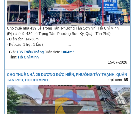
Phone: 0944555605
Email: hotro1.cornerland@gmail.com
Cho thuê nhà 439 Lê Trọng Tấn, Phường Tân Sơn Nhì, Hồ Chí Minh
(Địa chỉ cũ: 439 Lê Trọng Tấn, Phường Sơn Kỳ, Quận Tân Phú)
- Diện tích: 14x38m
- Kết cấu: 1 trệt, 1 lầu (
- Giá cho thuê: 135 triệu/tháng
Giá:
135 Triệu/Tháng
Diện tích:
1064m²
- Thời hạn cho thuê: dài hạn
Tỉnh:
Hồ Chí Minh
- Điều kiện thuê linh hoạt
15-07-2026
- Thời gian nhận nhà: nhận ngay
Gần
,
, cách
CHO THUÊ NHÀ 25 DƯƠNG ĐỨC HIỀN, PHƯỜNG TÂY THẠNH, QUẬN
~10–15 phút, khu dân cư đông, kinh doanh sầm uất.
Lượt xem:
85
TÂN PHÚ, HỒ CHÍ MINH
Showroom, siêu thị mini, gym – yoga, trung tâm đào
tạo,...
Liên hệ:
Công ty Bất Động Sản Nhà phố Corner Land
Nhân viên: Support
Phone: 0944555605
Email: hotro1.cornerland@gmail.com