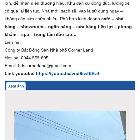
lớn, dễ nhận diện thương hiệu. Khu dân cư đông đúc, lượng xe
cộ qua lại liên tục. Nhà mới, sạch sẽ, vào là sử dụng ngay –
không cần sửa chữa nhiều. Phù hợp kinh doanh
café – nhà
hàng – showroom – ngân hàng – cửa hàng tiện lợi – phòng
khám – spa – trung tâm đào tạo…
Liên hệ:
Công ty Bất Động Sản Nhà phố Corner Land
Hotline: 0944.555.605
Email: bdscornerland@gmail.com
Link youtube:
https://youtu.be/vnd8rwfEBz4
Xem ảnh