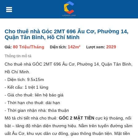
Cho thuê nhà Góc 2MT 696 Âu Cơ, Phường 14,
Quận Tân Bình, Hồ Chí Minh
80 Triệu/Tháng
142m²
2029
Giá:
Diện tích:
Lượt xem:
Thông tin mô tả
Cho thuê nhà GÓC 2MT 696 Âu Cơ, Phường 14, Quận Tân Bình,
Hồ Chí Minh.
- Diện tích: 9.5x15m
- Kết cấu: 1 trệt 1 lửng
- Giá cho thuê: liên hệ báo giá
- Thời hạn cho thuê: dài hạn
- Thời gian nhận nhà: thỏa thuận
Mô tả chi tiết nhà cho thuê:
GÓC 2 MẶT TIỀN
cực kỳ thoáng, nổi
bật – tăng độ nhận diện thương hiệu. Nằm trên tuyến đường sầm
uất Âu Cơ, khu vực dân cư đông, giao thông thuận tiện. Mặt tiền