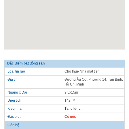
Đặc điểm bất động sản
Loại tin rao
Cho thuê Nhà mặt tiền
Địa chỉ
Đường Âu Cơ, Phường 14, Tân Bình,
Hồ Chí Minh
Ngang x Dài
9.5x15m
Diện tích
142m²
Kiểu nhà
Tầng lửng,
Đặc biệt
Có góc
Liên hệ