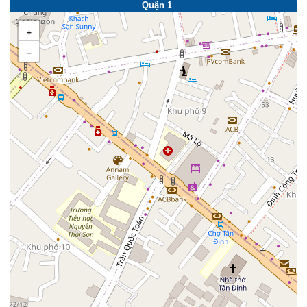
Quận 1
+
−