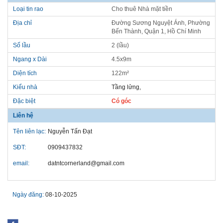
Loại tin rao
Cho thuê Nhà mặt tiền
Địa chỉ
Đường Sương Nguyệt Ánh, Phường
Bến Thành, Quận 1, Hồ Chí Minh
Số lầu
2 (lầu)
Ngang x Dài
4.5x9m
Diện tích
122m²
Kiểu nhà
Tầng lửng,
Đặc biệt
Có góc
Liên hệ
Tên liên lạc:
Nguyễn Tấn Đạt
SĐT:
0909437832
email:
datntcornerland@gmail.com
Ngày đăng:
08-10-2025